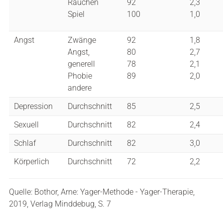
Rauchen
92
2,3
Spiel
100
1,0
Angst
Zwänge
92
1,8
Angst,
80
2,7
generell
78
2,1
Phobie
89
2,0
andere
Depression
Durchschnitt
85
2,5
Sexuell
Durchschnitt
82
2,4
Schlaf
Durchschnitt
82
3,0
Körperlich
Durchschnitt
72
2,2
Quelle: Bothor, Arne: Yager-Methode - Yager-Therapie,
2019, Verlag Minddebug, S. 7